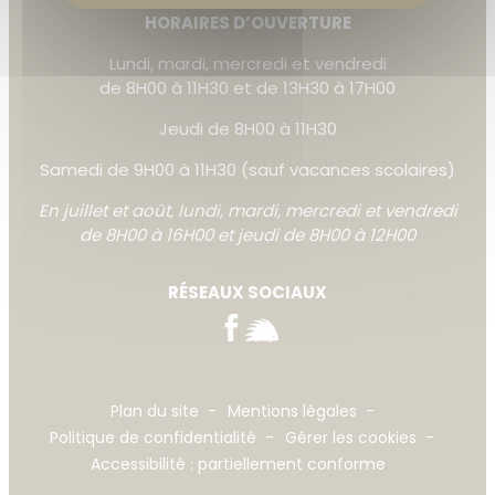
HORAIRES D’OUVERTURE
Lundi, mardi, mercredi et vendredi
Augmenter la taille du te
de 8H00 à 11H30 et de 13H30 à 17H00
Diminuer la taille du text
Jeudi de 8H00 à 11H30
Augmenter l'espacement
Samedi de 9H00 à 11H30 (sauf vacances scolaires)
Diminuer l'espacement d
En juillet et août, lundi, mardi, mercredi et vendredi
de 8H00 à 16H00 et jeudi de 8H00 à 12H00
Augmenter la hauteur de 
Diminuer la hauteur de la
RÉSEAUX SOCIAUX
Inverser les couleurs
Nuances de gris
Grand curseur
Plan du site
Mentions légales
Politique de confidentialité
Gérer les cookies
Guide de lecture
Accessibilité : partiellement conforme
Souligner les liens