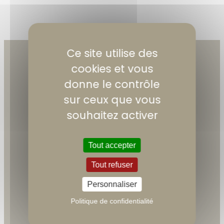
Ce site utilise des
cookies et vous
donne le contrôle
sur ceux que vous
souhaitez activer
MAIRIE DE SAINT-JUST-MALMONT
Tout accepter
2 Place Marie-Louise Deguillaume
(30 Route du Fau pendant les travaux)
Tout refuser
43240 Saint-Just-Malmont
Personnaliser
04 43 08 80 13
Politique de confidentialité
ACCÈS ET CONTACT