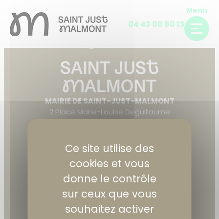
Panneau de gestion des cookies
Skip
Menu
to
04 43 08 80 13
content
MAIRIE DE SAINT-JUST-MALMONT
2 Place Marie-Louise Deguillaume
(30 Route du Fau pendant les travaux)
43240 Saint-Just-Malmont
Ce site utilise des
04 43 08 80 13
cookies et vous
ACCÈS ET CONTACT
donne le contrôle
sur ceux que vous
HORAIRES D’OUVERTURE
souhaitez activer
Lundi, mardi, mercredi et vendredi